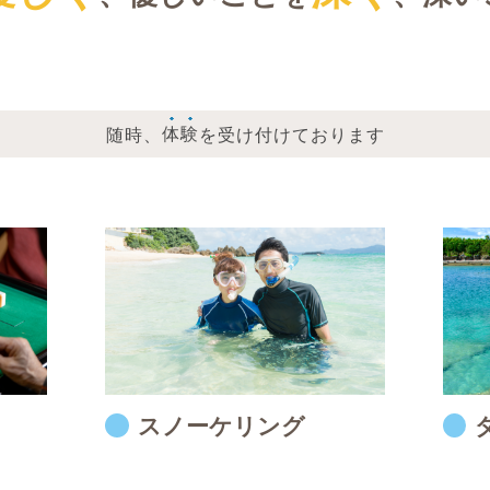
随時、
体
験
を受け付けております
スノーケリング