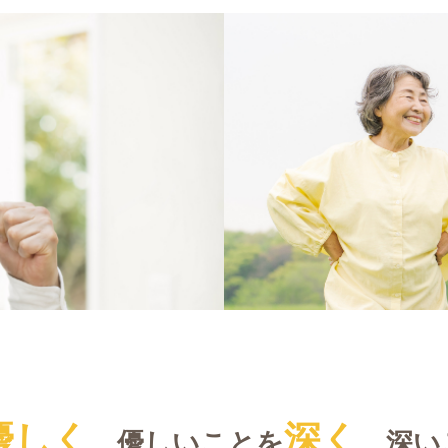
優しく
深く
、
優しいことを
、
深い