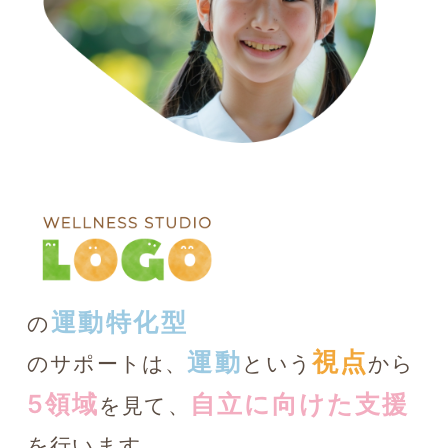
運動特化型
の
視点
運動
のサポートは、
という
から
5領域
自立に向けた支援
を見て、
を行います